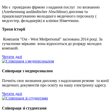
Ми є
провідною фірмою з надання послуг
по визнанню
(
A
nerkennung
ausl
ä
ndischer
A
bschl
ü
sse
) диплома та
працевлаштуванню молодшого медичного персоналу (
медсестер, фельдшерів) в клініки Німеччини.
Трохи історії
Компанія "Ost - West Medpersonal" заснована 2014 році. За
сучасними мірками вона відноситься до розряду молодих
компаній.
Читати далі
Співпраця з медперсоналом
Почніть своє визнання диплому з надсилання резюме та копії
медичних документів про освіту на нашу електронну адресу.
Читати далі
Співпраця зі студентами