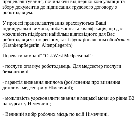
працевлаштування, починаючи від першої консультації та
збору документів до підписання трудового договору з
роботодавцем.
У процесі працевлаштування враховуються Ваші
індивідуальні вимоги, побажання та кваліфікація, що дає
можливість підібрати найбільш відповідного для Вас
роботодавця як по регіону, так і функціональним обов'язкам
(Krankenpfleger/in, Altenpfleger/in).
Переваги компанії "Ost-West Medpersonal":
- послуги оплачує роботодавець. Для медсестер послуги
безкоштовні;
- гарантія визнання диплома (роз'яснення про визнання
диплома медсестри у Німеччині);
- можливість удосконалити знання німецької мови до рівня В2
на курсах у Німеччині;
- Великий вибір робочих місць по всій Німеччині.