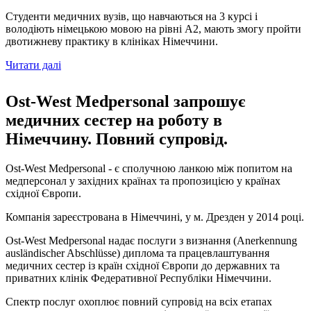
Студенти медичних вузів, що навчаються на 3 курсі і
володіють німецькою мовою на рівні А2, мають змогу пройти
двотижневу практику в клініках Німеччини.
Читати далі
Ost-West Medpersonal запрошує
медичних сестер на роботу в
Німеччину. Повний супровід.
Ost-West Medpersonal - є сполучною ланкою між попитом на
медперсонал у західних країнах та пропозицією у країнах
східної Європи.
Компанія зареєстрована в Німеччині, у м. Дрезден у 2014 році.
Ost-West Medpersonal надає послуги з визнання (Anerkennung
ausländischer Abschlüsse) диплома та працевлаштування
медичних сестер із країн східної Європи до державних та
приватних клінік Федеративної Республіки Німеччини.
Спектр послуг охоплює повний супровід на всіх етапах