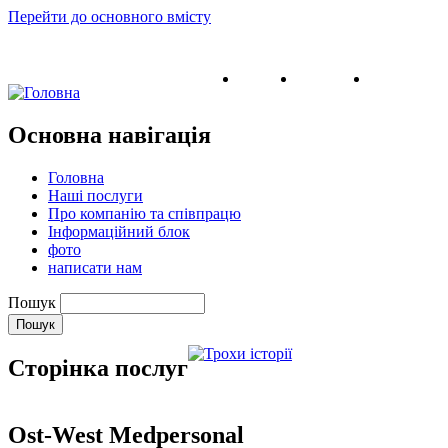
Перейти до основного вмісту
English
Ukrainian
Russian
Основна навігація
Головна
Наші послуги
Про компанію та співпрацю
Інформаційний блок
фото
написати нам
Пошук
Сторінка послуг
Ost-West Medpersonal