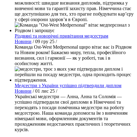
можливості: швидше визнання дипломів, підтримка у
вивченні мови та гарантії захисту прав. Німеччина стає
ще доступнішою для тих, хто прагне побудувати кар’єру
у сфері охорони здоров’я в Європі.
Різдвяні та новорічні привітання медсестрам
Новини
/
09 гру 25
/
Команда Ost-West Medpersonal щиро вітає вас із Різдвом
та Новим роком! Бажаємо миру, тепла, професійного
визнання, сил і гармонії — як у роботі, так і в
особистому житті.
Медсестри з України успішно підтвердили диплом
Новини
/
01 лис 25
/
Українські медсестри — Анна, Анна та Соломія —
успішно підтвердили свої дипломи в Німеччині та
переходять з посади помічника медсестри на роботу
медсестрою. Наша команда допомогла їм з вивченням
німецької мови, оформленням документів та
проходженням недостаючих практичних і теоретичних
курсів.