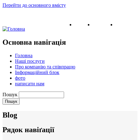
Перейти до основного вмісту
English
Ukrainian
Russian
Основна навігація
Головна
Наші послуги
Про компанію та співпрацю
Інформаційний блок
фото
написати нам
Пошук
Blog
Рядок навіґації