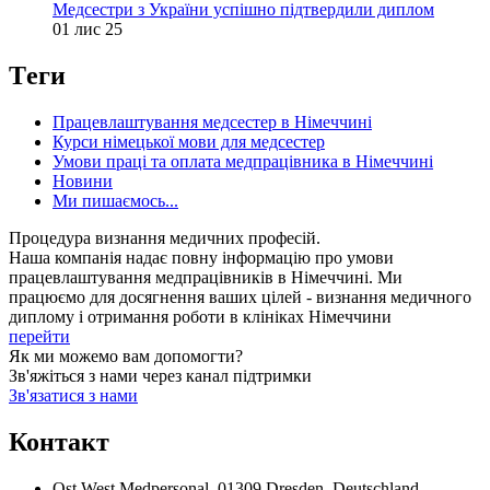
Медсестри з України успішно підтвердили диплом
01 лис 25
Tеги
Працевлаштування медсестер в Німеччині
Курси німецької мови для медсестер
Умови праці та оплата медпрацівника в Німеччині
Новини
Ми пишаємось...
Процедура визнання медичних професій.
Наша компанія надає повну інформацію про умови
працевлаштування медпрацівників в Німеччині. Ми
працюємо для досягнення ваших цілей - визнання медичного
диплому і отримання роботи в клініках Німеччини
перейти
Як ми можемо вам допомогти?
Зв'яжіться з нами через канал підтримки
Зв'язатися з нами
Контакт
Ost West Medpersonal, 01309 Dresden, Deutschland